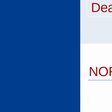
Dea
NO