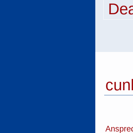
Dea
cun
Anspre