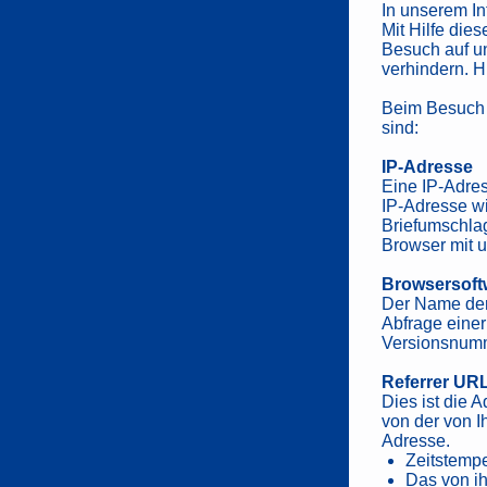
In unserem In
Mit Hilfe die
Besuch auf u
verhindern. H
Beim Besuch u
sind:
IP-Adresse
Eine IP-Adre
IP-Adresse w
Briefumschlag
Browser mit u
Browsersoft
Der Name der
Abfrage einer
Versionsnumm
Referrer URL
Dies ist die 
von der von I
Adresse.
Zeitstempe
Das von i