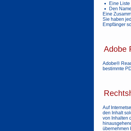
Eine Liste
Den Namen
Eine Zusamme
Sie haben jed
Empfänger so
Adobe R
Adobe® Reade
bestimmte PD
Rechts
Auf Internetse
den Inhalt so
von Inhalten 
hinausgehende
übernehmen ke